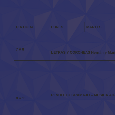
DIA
HORA
LUNES
MARTES
7 A 8
LETRAS Y CORCHEAS
Hernán y Mar
REVUELTO GRAMAJO – MUSICA
Ale
8
a
11