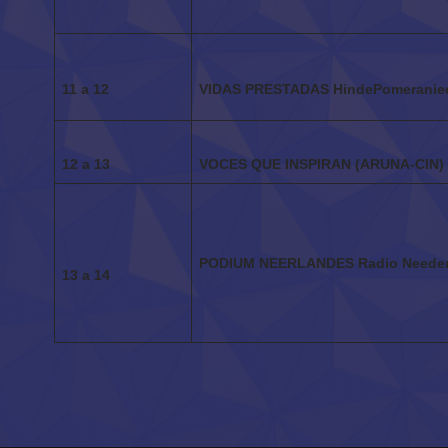
11 a 12
VIDAS PRESTADAS
HindePomeranie
12 a 13
VOCES QUE INSPIRAN
(ARUNA-CIN)
PODIUM NEERLANDES
Radio Needer
13 a 14