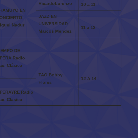
RicardoLorenzo
10 a 11
HAMUYO EN
JAZZ EN
ONCIERTO
UNIVERSIDAD
iguel Nadur
11 a 12
Marcos Mendez
IEMPO DE
PERA
Radio
ac. Clásica
TAO
Bobby
12
A
14
Flores
PERAYRE
Radio
ac. Clásica