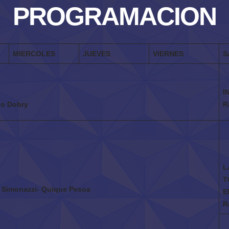
PROGRAMACION
MIERCOLES
JUEVES
VIERNES
S
I
io Dobry
R
L
T
 Simonazzi- Quique Pesoa
E
R