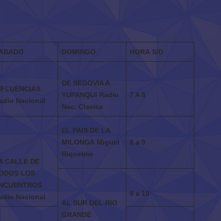
ABADO
DOMINGO
HORA
S/D
DE SEGOVIA A
NFLUENCIAS
YUPANQUI
Radio
7 A 8
adio Nacional
Nac. Clasica
EL PAIS DE LA
MILONGA
Miguel
8 a 9
Riquelme
A CALLE DE
ODOS LOS
NCUENTROS
9 a 10
adio Nacional
AL SUR
DEL RIO
GRANDE