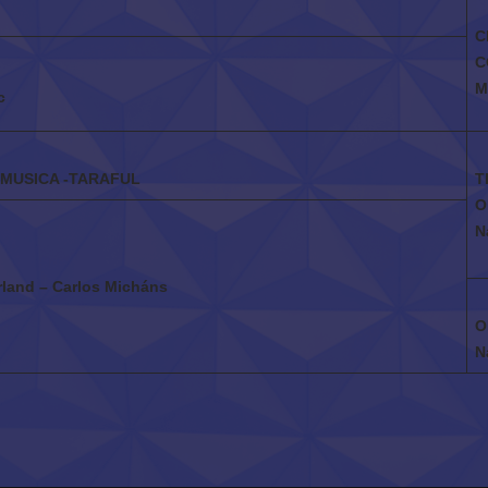
C
C
M
c
MUSICA -TARAFUL
T
O
N
land – Carlos Micháns
O
N